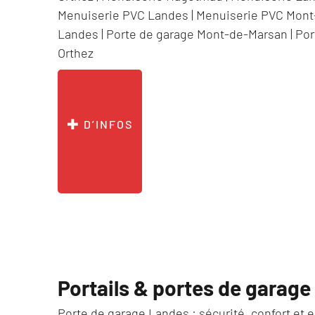
Menuiserie PVC Landes
|
Menuiserie PVC Mont
Landes
|
Porte de garage Mont-de-Marsan
|
Por
Orthez
D’INFOS
Portails & portes de garage
Porte de garage Landes : sécurité, confort et e