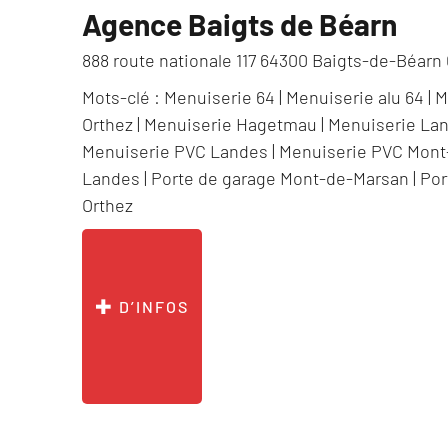
Agence Baigts de Béarn
888 route nationale 117 64300 Baigts-de-Béarn 
Mots-clé :
Menuiserie 64
|
Menuiserie alu 64
|
M
Orthez
|
Menuiserie Hagetmau
|
Menuiserie La
Menuiserie PVC Landes
|
Menuiserie PVC Mont
Landes
|
Porte de garage Mont-de-Marsan
|
Por
Orthez
D’INFOS