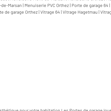
-de-Marsan
|
Menuiserie PVC Orthez
|
Porte de garage 64
te de garage Orthez
|
Vitrage 64
|
Vitrage Hagetmau
|
Vitra
sthétique pour votre habitation Les Portes de garage jouen