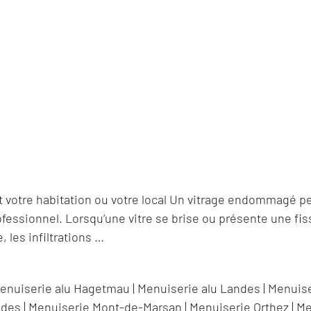
 votre habitation ou votre local Un vitrage endommagé p
ssionnel. Lorsqu’une vitre se brise ou présente une fissu
, les infiltrations …
enuiserie alu Hagetmau
|
Menuiserie alu Landes
|
Menuise
ndes
|
Menuiserie Mont-de-Marsan
|
Menuiserie Orthez
|
Me