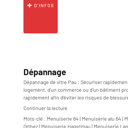
D’INFOS
Dépannage
Dépannage de vitre Pau : Sécuriser rapidement
logement, d’un commerce ou d’un bâtiment profe
rapidement afin d’éviter les risques de blessure
de
Continuer la lecture
« Dépannage »
Mots-clé :
Menuiserie 64
|
Menuiserie alu 64
|
M
Orthez
|
Menuiserie Hagetmau
|
Menuiserie La