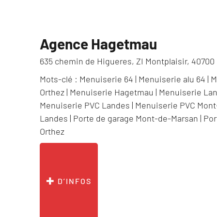
Agence Hagetmau
635 chemin de Higueres, ZI Montplaisir, 40700
Mots-clé :
Menuiserie 64
|
Menuiserie alu 64
|
M
Orthez
|
Menuiserie Hagetmau
|
Menuiserie La
Menuiserie PVC Landes
|
Menuiserie PVC Mont
Landes
|
Porte de garage Mont-de-Marsan
|
Por
Orthez
D’INFOS