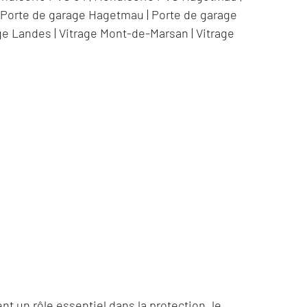
|
Porte de garage Hagetmau
|
Porte de garage
ge Landes
|
Vitrage Mont-de-Marsan
|
Vitrage
t un rôle essentiel dans la protection, le