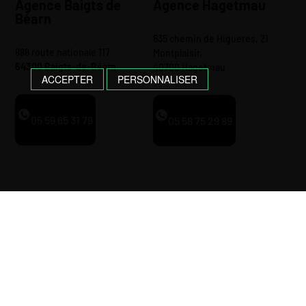
Agence Baigts de
Agence Hagetmau
Béarn
635 chemin de Higueres, ZI
888 route nationale 117
Montplaisir,
64300 Baigts-de-Béarn
40700 Hagetmau
ACCEPTER
PERSONNALISER
05 59 65 31 79
05 58 75 29 89