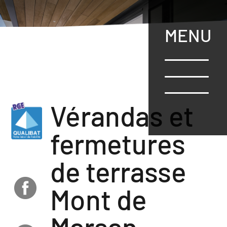
Aller
au
contenu
MENU
principal
Vérandas et
fermetures
de terrasse
Mont de