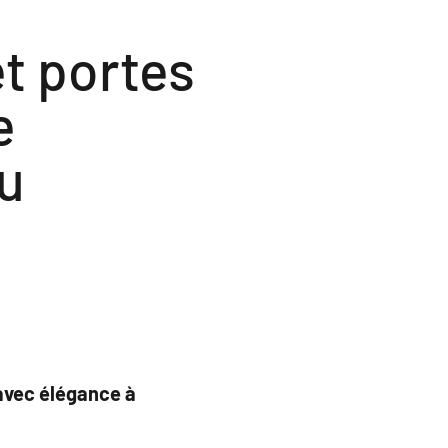
et portes
e
u
 avec élégance à