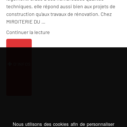
techniques, elle répond aussi bien aux projets de
construction qu’aux travaux de rénovation. Chez
MIROITERIE DU …
de
Continuer la lecture
« Menuiserie
pvc
Orthez »
D’INFOS
Nous utilisons des cookies afin de personnaliser