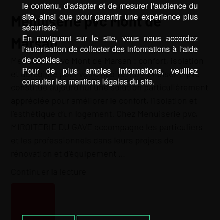
le contenu, d'adapter et de mesurer l'audience du
site, ainsi que pour garantir une expérience plus
Menuiserie pvc Mont de
sécurisée.
En naviguant sur le site, vous nous accordez
Marsan
l'autorisation de collecter des informations à l'aide
de cookies.
Menuiserie pvc Mont de Marsan : confort, isolation
Pour de plus amples informations, veuillez
et durabilité pour votre habitat La Menuiserie pvc
consulter les mentions légales du site.
constitue aujourd’hui une solution particulièrement
appréciée pour améliorer le confort, l’isolation et
l’esthétique d’un logement. Chez Menuiserie pvc,
MIROITERIE DU GAVE accompagne les particuliers
et les professionnels dans leurs projets de
rénovation et d’équipement …
de
Continuer la lecture
« Menuiserie
pvc
Mont